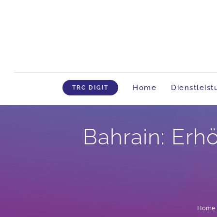
Skip
to
content
Home
Dienstleis
TRC DIGIT
Bahrain: Erh
Home