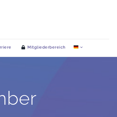
rriere
Mitgliederbereich
mber