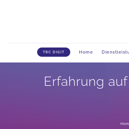
Skip
to
content
Home
Dienstleis
TRC DIGIT
Erfahrung au
Hom