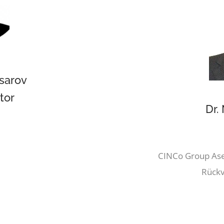
sarov
tor
Dr.
CINCo Group Ase
Rückv