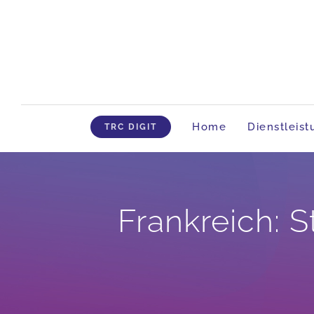
Skip
to
content
Home
Dienstleis
TRC DIGIT
Frankreich: 