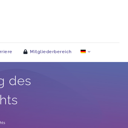
rriere
Mitgliederbereich
g des
hts
hts