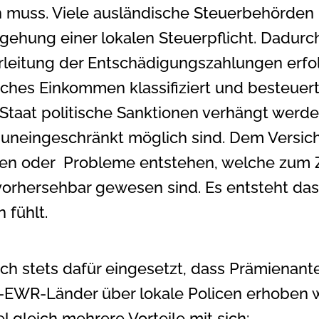
den muss. Viele ausländische Steuerbehörden
ehung einer lokalen Steuerpflicht. Dadurch 
leitung der Entschädigungszahlungen erfol
es Einkommen klassifiziert und besteuert w
 Staat politische Sanktionen verhängt werd
er uneingeschränkt möglich sind. Dem Versi
ten oder Probleme entstehen, welche zum Z
rhersehbar gewesen sind. Es entsteht das 
 fühlt.
sich stets dafür eingesetzt, dass Prämiena
t-EWR-Länder über lokale Policen erhoben w
l gleich mehrere Vorteile mit sich: