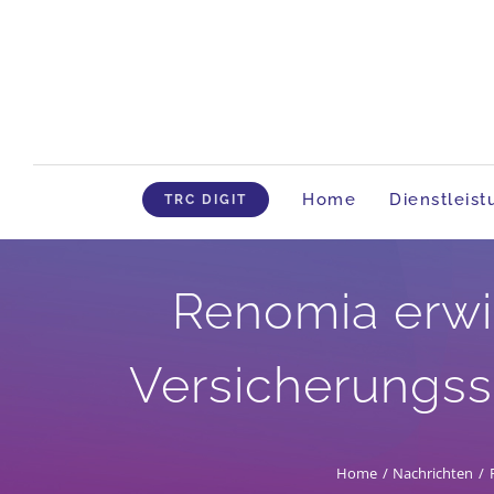
Skip
to
content
Home
Dienstleis
TRC DIGIT
Renomia erwi
Versicherungss
Home
Nachrichten