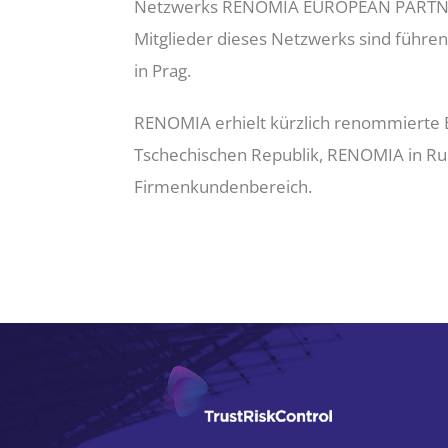
Netzwerks RENOMIA EUROPEAN PARTNERS (
Mitglieder dieses Netzwerks sind führe
in Prag.
RENOMIA erhielt kürzlich renommierte 
Tschechischen Republik, RENOMIA in Ru
Firmenkundenbereich.