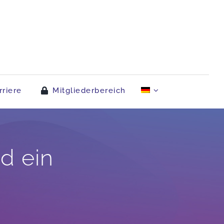
rriere
Mitgliederbereich
d ein