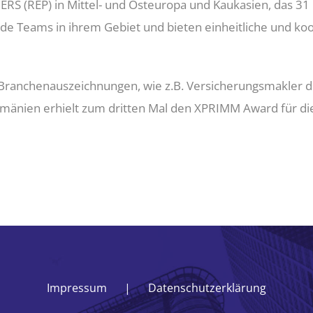
REP) in Mittel- und Osteuropa und Kaukasien, das 31 Lä
nde Teams in ihrem Gebiet und bieten einheitliche und ko
Branchenauszeichnungen, wie z.B. Versicherungsmakler d
mänien erhielt zum dritten Mal den XPRIMM Award für di
Impressum
Datenschutzerklärung