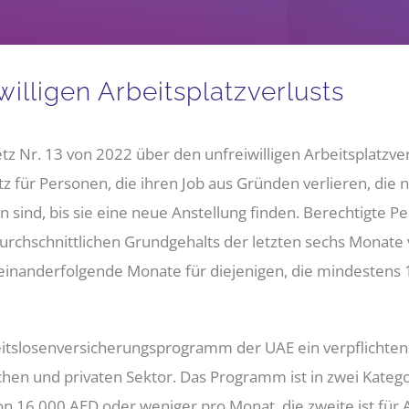
lligen Arbeitsplatzverlusts
Nr. 13 von 2022 über den unfreiwilligen Arbeitsplatzverl
tz für Personen, die ihren Job aus Gründen verlieren, die 
en sind, bis sie eine neue Anstellung finden. Berechtigte 
urchschnittlichen Grundgehalts der letzten sechs Monate 
ufeinanderfolgende Monate für diejenigen, die mindesten
eitslosenversicherungsprogramm der UAE ein verpflichten
en und privaten Sektor. Das Programm ist in zwei Kategorie
n 16.000 AED oder weniger pro Monat, die zweite ist für