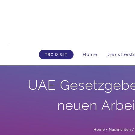
Skip
to
content
Home
Dienstleis
TRC DIGIT
UAE Gesetzgeber
neuen Arbe
Home
Nachrichten